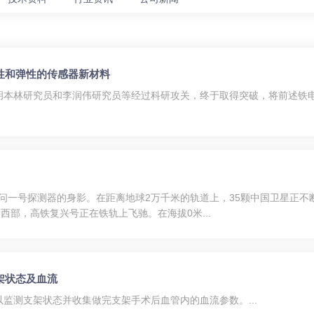
柔性和弹性的传感器新材料
本林研究员和李润伟研究员等经过科研攻关，终于取得突破，将前述铁电
天问一号探测器的身影。在距离地球2万千米的轨道上，35颗中国卫星正
国西部，高铁复兴号正在铁轨上飞驰。在海拔0米...
架状态及血流
监测支架状态并收集做完支架手术后血管内的血流参数。...