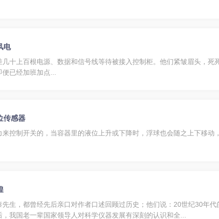
风电
差几十上百根电源、数据和信号线等待被接入控制柜。他们紧皱眉头，死
已经加班加点...
位传感器
力来控制开关的，当容器里的液位上升或下降时，浮球也会随之上下移动
煌
先生，都曾经先后亲口对作者口述回顾过历史；他们说：20世纪30年
，我国老一辈国家领导人对科学仪器发展有深刻的认识和全...