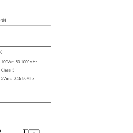
定制
)
) 100V/m 80-1000MHz
 Class 3
) 3Vrms 0.15-80MHz