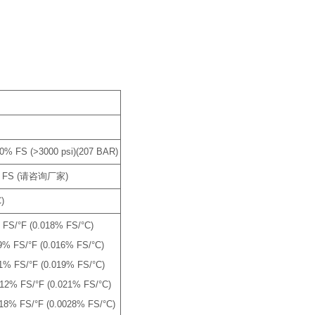
)
60% FS (>3000 psi)(207 BAR)
 FS (请咨询厂家)
)
% FS/°F (0.018% FS/°C)
009% FS/°F (0.016% FS/°C)
011% FS/°F (0.019% FS/°C)
.012% FS/°F (0.021% FS/°C)
.018% FS/°F (0.0028% FS/°C)