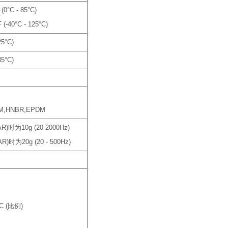
(0°C - 85°C)
 (-40°C - 125°C)
25°C)
35°C)
M,HNBR,EPDM
R)时为10g (20-2000Hz)
R)时为20g (20 - 500Hz)
VDC (比例)